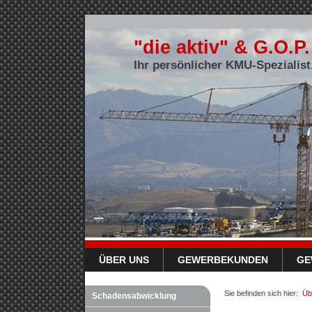
"die aktiv" & G.O.
Ihr persönlicher KMU-Spezialist
ÜBER UNS
GEWERBEKUNDEN
GE
Sie befinden sich hier:
Üb
Schadensabwicklung