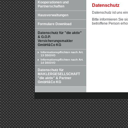
Kooperationen und
Datenschutz
Partnerschaften
Datenschutz ist uns ein
Hausverwaltungen
Bitte informieren Sie 
betroffene Person erho
Formulare Download
Datenschutz für "die aktiv"
& G.O.P.
Versicherungsmakler
GmbH&Co KG
Informationspflichten nach Art.
13 DSGVO
Informationspflichten nach Art.
14 DSGVO
Datenschutz für
MAKLERGESELLSCHAFT
"die aktiv" & Partner
GmbH&Co KG