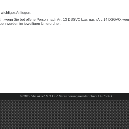
 wichtiges Anliegen.
sich, wenn Sie betroffene Person nach Art. 13 DSGVO bzw. nach Art. 14 DSGVO, we
ben wurden im jeweiligen Unterordner.
© 2019 "die aktiv" & G.O.P. Versicherungsmakler GmbH & Co KG