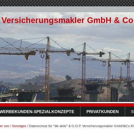
P. Versicherungsmakler GmbH & C
.
WERBEKUNDEN-SPEZIALKONZEPTE
PRIVATKUNDEN
S
er uns
/
Sonstiges
/
Datenschutz für "die aktiv" & G.O.P. Versicherungsmakler GmbH&Co K